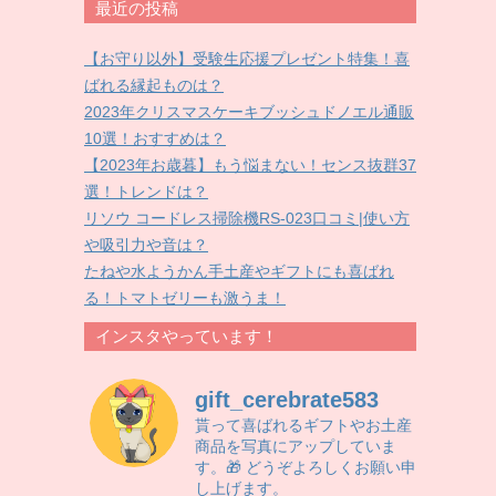
最近の投稿
【お守り以外】受験生応援プレゼント特集！喜
ばれる縁起ものは？
2023年クリスマスケーキブッシュドノエル通販
10選！おすすめは？
【2023年お歳暮】もう悩まない！センス抜群37
選！トレンドは？
リソウ コードレス掃除機RS-023口コミ|使い方
や吸引力や音は？
たねや水ようかん手土産やギフトにも喜ばれ
る！トマトゼリーも激うま！
インスタやっています！
gift_cerebrate583
貰って喜ばれるギフトやお土産
商品を写真にアップしていま
す。🎁 どうぞよろしくお願い申
し上げます。