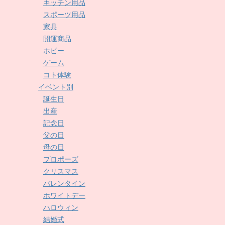
キッチン用品
スポーツ用品
家具
開運商品
ホビー
ゲーム
コト体験
イベント別
誕生日
出産
記念日
父の日
母の日
プロポーズ
クリスマス
バレンタイン
ホワイトデー
ハロウィン
結婚式