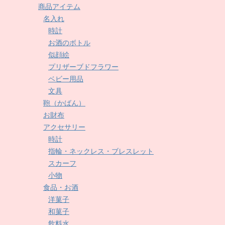
商品アイテム
名入れ
時計
お酒のボトル
似顔絵
プリザーブドフラワー
ベビー用品
文具
鞄（かばん）
お財布
アクセサリー
時計
指輪・ネックレス・ブレスレット
スカーフ
小物
食品・お酒
洋菓子
和菓子
飲料水