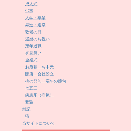
成人式
弔事
入学・卒業
昇進・選挙
敬老の日
還暦のお祝い
定年退職
御見舞い
金婚式
お歳暮・お中元
開店・会社設立
桃の節句・端午の節句
七五三
疾患系（病気）
受験
雑記
猫
当サイトについて