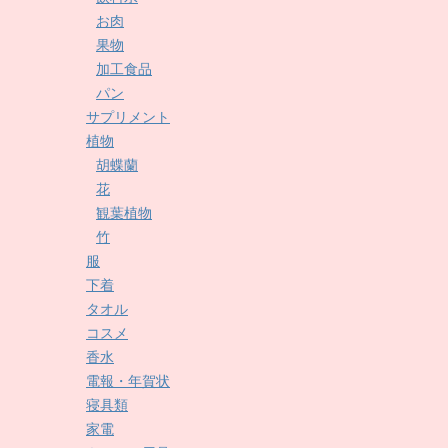
お肉
果物
加工食品
パン
サプリメント
植物
胡蝶蘭
花
観葉植物
竹
服
下着
タオル
コスメ
香水
電報・年賀状
寝具類
家電