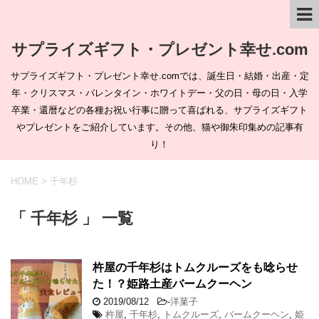
サプライズギフト・プレゼント幸せ.com
サプライズギフト・プレゼント幸せ.comでは、誕生日・結婚・出産・定
年・クリスマス・バレンタイン・ホワイトデー・父の日・母の日・入学
卒業・還暦などの各種お祝い行事に贈って喜ばれる、サプライズギフト
やプレゼントをご紹介しています。その他、猫や御朱印集めの記事有
り！
HOME
>
千年杉
「 千年杉 」 一覧
杵屋の千年杉はトムクルーズをも唸らせ
た！？姫路土産バームクーヘン
2019/08/12
-
洋菓子
杵屋
,
千年杉
,
トムクルーズ
,
バームクーヘン
,
姫