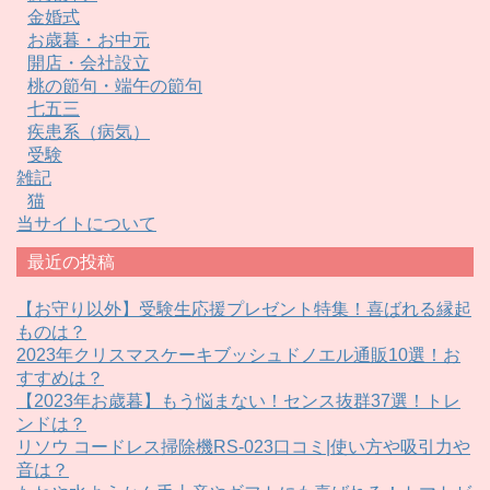
金婚式
お歳暮・お中元
開店・会社設立
桃の節句・端午の節句
七五三
疾患系（病気）
受験
雑記
猫
当サイトについて
最近の投稿
【お守り以外】受験生応援プレゼント特集！喜ばれる縁起
ものは？
2023年クリスマスケーキブッシュドノエル通販10選！お
すすめは？
【2023年お歳暮】もう悩まない！センス抜群37選！トレ
ンドは？
リソウ コードレス掃除機RS-023口コミ|使い方や吸引力や
音は？