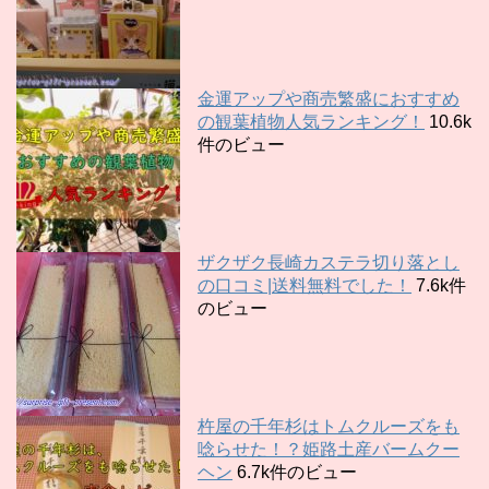
金運アップや商売繁盛におすすめ
の観葉植物人気ランキング！
10.6k
件のビュー
ザクザク長崎カステラ切り落とし
の口コミ|送料無料でした！
7.6k件
のビュー
杵屋の千年杉はトムクルーズをも
唸らせた！？姫路土産バームクー
ヘン
6.7k件のビュー