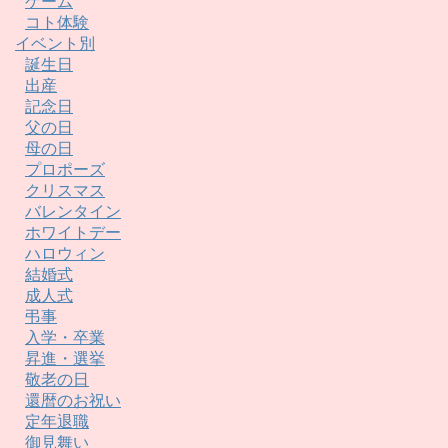
ゲーム
コト体験
イベント別
誕生日
出産
記念日
父の日
母の日
プロポーズ
クリスマス
バレンタイン
ホワイトデー
ハロウィン
結婚式
成人式
弔事
入学・卒業
昇進・選挙
敬老の日
還暦のお祝い
定年退職
御見舞い