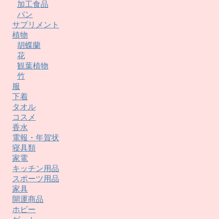
加工食品
パン
サプリメント
植物
胡蝶蘭
花
観葉植物
竹
服
下着
タオル
コスメ
香水
電報・年賀状
寝具類
家電
キッチン用品
スポーツ用品
家具
開運商品
ホビー