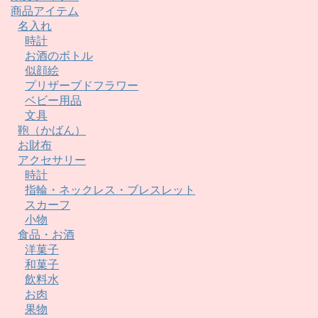
商品アイテム
名入れ
時計
お酒のボトル
似顔絵
プリザーブドフラワー
ベビー用品
文具
鞄（かばん）
お財布
アクセサリー
時計
指輪・ネックレス・ブレスレット
スカーフ
小物
食品・お酒
洋菓子
和菓子
飲料水
お肉
果物