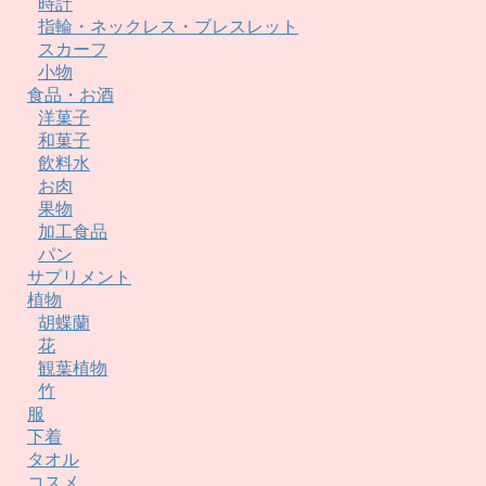
時計
指輪・ネックレス・ブレスレット
スカーフ
小物
食品・お酒
洋菓子
和菓子
飲料水
お肉
果物
加工食品
パン
サプリメント
植物
胡蝶蘭
花
観葉植物
竹
服
下着
タオル
コスメ