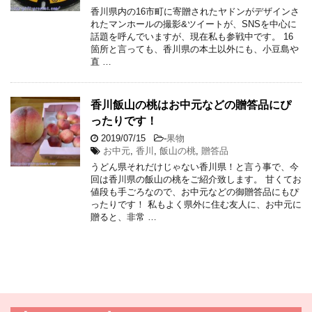
香川県内の16市町に寄贈されたヤドンがデザインさ
れたマンホールの撮影&ツイートが、SNSを中心に
話題を呼んでいますが、現在私も参戦中です。 16
箇所と言っても、香川県の本土以外にも、小豆島や
直 …
香川飯山の桃はお中元などの贈答品にぴ
ったりです！
2019/07/15
-
果物
お中元
,
香川
,
飯山の桃
,
贈答品
うどん県それだけじゃない香川県！と言う事で、今
回は香川県の飯山の桃をご紹介致します。 甘くてお
値段も手ごろなので、お中元などの御贈答品にもぴ
ったりです！ 私もよく県外に住む友人に、お中元に
贈ると、非常 …