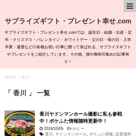
サプライズギフト・プレゼント幸せ.com
サプライズギフト・プレゼント幸せ.comでは、誕生日・結婚・出産・定
年・クリスマス・バレンタイン・ホワイトデー・父の日・母の日・入学
卒業・還暦などの各種お祝い行事に贈って喜ばれる、サプライズギフト
やプレゼントをご紹介しています。その他、猫や御朱印集めの記事有
り！
HOME
>
香川
「 香川 」 一覧
香川ヤドンマンホール撮影に私も参戦
中！ポケふた情報随時更新中！
2019/10/05
-
ホビー
香川
,
ヤドンマンホール
,
ポケふた情報
,
設置場所