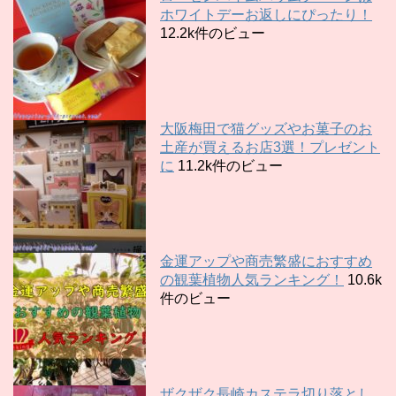
ホワイトデーお返しにぴったり！
12.2k件のビュー
大阪梅田で猫グッズやお菓子のお
土産が買えるお店3選！プレゼント
に
11.2k件のビュー
金運アップや商売繁盛におすすめ
の観葉植物人気ランキング！
10.6k
件のビュー
ザクザク長崎カステラ切り落とし