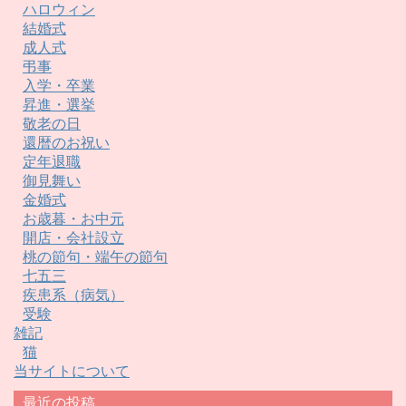
ハロウィン
結婚式
成人式
弔事
入学・卒業
昇進・選挙
敬老の日
還暦のお祝い
定年退職
御見舞い
金婚式
お歳暮・お中元
開店・会社設立
桃の節句・端午の節句
七五三
疾患系（病気）
受験
雑記
猫
当サイトについて
最近の投稿