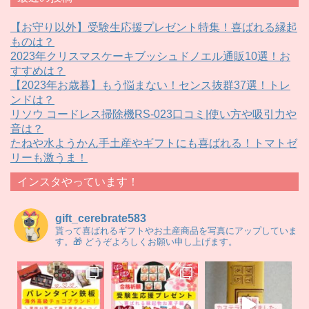
【お守り以外】受験生応援プレゼント特集！喜ばれる縁起
ものは？
2023年クリスマスケーキブッシュドノエル通販10選！お
すすめは？
【2023年お歳暮】もう悩まない！センス抜群37選！トレ
ンドは？
リソウ コードレス掃除機RS-023口コミ|使い方や吸引力や
音は？
たねや水ようかん手土産やギフトにも喜ばれる！トマトゼ
リーも激うま！
インスタやっています！
gift_cerebrate583
貰って喜ばれるギフトやお土産商品を写真にアップしていま
す。🎁 どうぞよろしくお願い申し上げます。