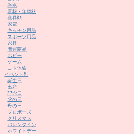
香水
電報・年賀状
寝具類
家電
キッチン用品
スポーツ用品
家具
開運商品
ホビー
ゲーム
コト体験
イベント別
誕生日
出産
記念日
父の日
母の日
プロポーズ
クリスマス
バレンタイン
ホワイトデー