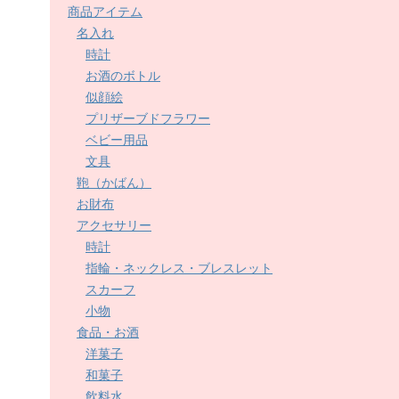
商品アイテム
名入れ
時計
お酒のボトル
似顔絵
プリザーブドフラワー
ベビー用品
文具
鞄（かばん）
お財布
アクセサリー
時計
指輪・ネックレス・ブレスレット
スカーフ
小物
食品・お酒
洋菓子
和菓子
飲料水