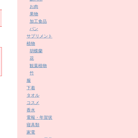
お肉
果物
加工食品
パン
サプリメント
植物
胡蝶蘭
花
観葉植物
竹
服
下着
タオル
コスメ
香水
電報・年賀状
寝具類
家電