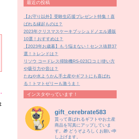
最近の投稿
【お守り以外】受験生応援プレゼント特集！喜
ばれる縁起ものは？
2023年クリスマスケーキブッシュドノエル通販
10選！おすすめは？
【2023年お歳暮】もう悩まない！センス抜群37
選！トレンドは？
リソウ コードレス掃除機RS-023口コミ|使い方
や吸引力や音は？
たねや水ようかん手土産やギフトにも喜ばれ
る！トマトゼリーも激うま！
インスタやっています！
は
gift_cerebrate583
貰って喜ばれるギフトやお土産
商品を写真にアップしていま
す。🎁 どうぞよろしくお願い申
し上げます。