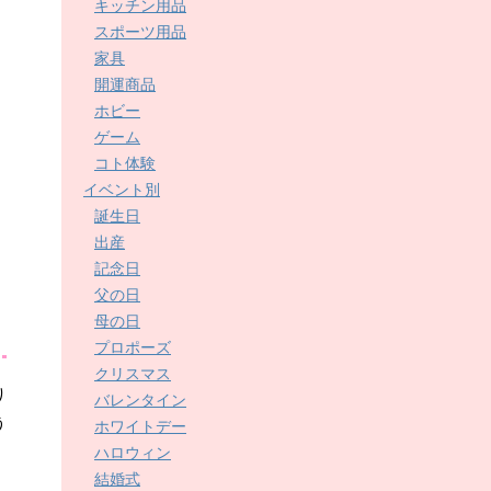
キッチン用品
スポーツ用品
家具
開運商品
ホビー
ゲーム
コト体験
イベント別
誕生日
出産
記念日
父の日
母の日
プロポーズ
クリスマス
り
バレンタイン
う
ホワイトデー
ハロウィン
結婚式