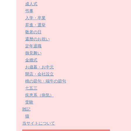
成人式
弔事
入学・卒業
昇進・選挙
敬老の日
還暦のお祝い
定年退職
御見舞い
金婚式
お歳暮・お中元
開店・会社設立
桃の節句・端午の節句
七五三
疾患系（病気）
受験
雑記
猫
当サイトについて