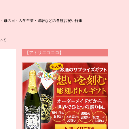
日・母の日・入学卒業・還暦などの各種お祝い行事
いて
【アトリエココロ】
お