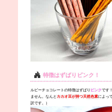
特徴はずばりピンク！
ルビーチョコレートの特徴はずばり
ピンク
です
ません。なんと
カカオ豆が持つ天然色素
によっ
訳です。）