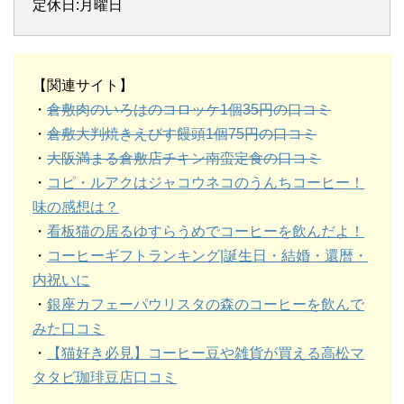
定休日:月曜日
【関連サイト】
・
倉敷肉のいろはのコロッケ1個35円の口コミ
・
倉敷大判焼きえびす饅頭1個75円の口コミ
・
大阪満まる倉敷店チキン南蛮定食の口コミ
・
コピ・ルアクはジャコウネコのうんちコーヒー！
味の感想は？
・
看板猫の居るゆすらうめでコーヒーを飲んだよ！
・
コーヒーギフトランキング|誕生日・結婚・還暦・
内祝いに
・
銀座カフェーパウリスタの森のコーヒーを飲んで
みた口コミ
・
【猫好き必見】コーヒー豆や雑貨が買える高松マ
タタビ珈琲豆店口コミ